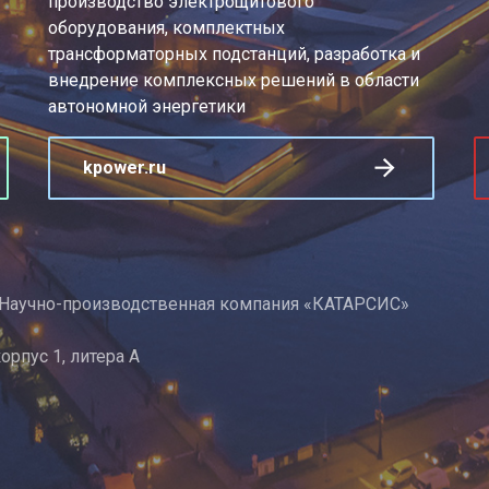
производство электрощитового
оборудования, комплектных
трансформаторных подстанций, разработка и
внедрение комплексных решений в области
автономной энергетики
kpower.ru
 Научно-производственная компания «КАТАРСИС»
корпус 1, литера А